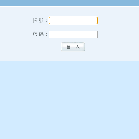
帳 號：
密 碼：